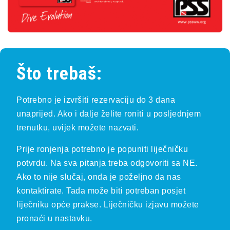
Što trebaš:
Potrebno je izvršiti rezervaciju do 3 dana
unaprijed. Ako i dalje želite roniti u posljednjem
trenutku, uvijek možete nazvati.
Prije ronjenja potrebno je popuniti liječničku
potvrdu. Na sva pitanja treba odgovoriti sa NE.
Ako to nije slučaj, onda je poželjno da nas
kontaktirate. Tada može biti potreban posjet
liječniku opće prakse. Liječničku izjavu možete
pronaći u nastavku.