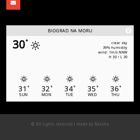
BIOGRAD NA MORU
30
°
clear sky
39% humidity
wind: 1m/s NNW
H 30 • L 30
31
32
34
35
36
°
°
°
°
°
SUN
MON
TUE
WED
THU
© All rights reserved | made by Narobe