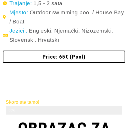
Trajanje:
1,5 - 2 sata
Mjesto:
Outdoor swimming pool / House Bay
/ Boat
Jezici :
Engleski, Njemački, Nizozemski,
Slovenski, Hrvatski
Price: 65€ (Pool)
Skoro ste tamo!
Uvod Ronjenje
80%