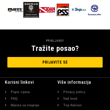
PRIMLJAMO!
Tražite posao?
PRIJAVITE SE
Korisni linkovi
Više informacija
Popis cijena
Privacy policy
FAQ
Naš brod
Mjesta za ronjenje
Trip Advisor