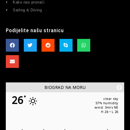
Kako nas pronaći
Sailing & Diving
Podijelite našu stranicu
BIOGRAD NA MORU
26
°
clear sky
57% humidity
wind: 3m/s NE
H 26 • L 26