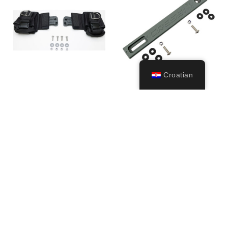
Croatian
Aquawing Modular
Aquawing Plate
Weight Pocket
Weight
System Kit
143,00
€
207,50
€
Dodaj u
Dodaj u
košaricu
košaricu