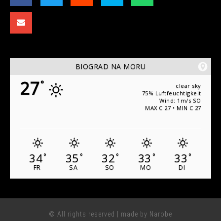
BIOGRAD NA MORU
27
°
clear sky
75% Luftfeuchtigkeit
Wind: 1m/s SO
MAX C 27 • MIN C 27
34
35
32
33
33
°
°
°
°
°
FR
SA
SO
MO
DI
© All rights reserved | made by Narobe