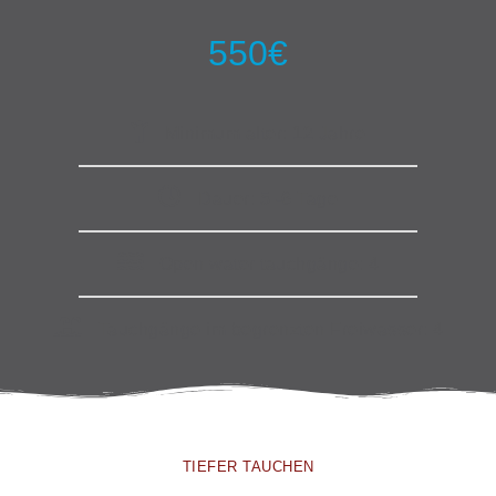
550€
Minimum alter: 12 Jahre
Dauer: 5 -6 Tage
Open water tauchgänge: 4
Tauchgänge im begrenzten Freiwasser: 4
TIEFER TAUCHEN