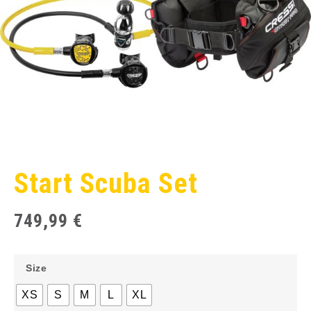
Start Scuba Set
749,99
€
Size
XS
S
M
L
XL