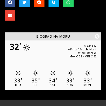
BIOGRAD NA MORU
32
°
clear sky
42% Luftfeuchtigkeit
Wind: 3m/s W
MAX C 32 • MIN C 32
33
35
34
33
33
°
°
°
°
°
THU
FRI
SAT
SUN
MON