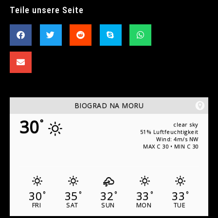
Teile unsere Seite
BIOGRAD NA MORU
30
°
clear sky
51% Luftfeuchtigkeit
Wind: 4m/s NW
MAX C 30 • MIN C 30
30
35
32
33
33
°
°
°
°
°
FRI
SAT
SUN
MON
TUE