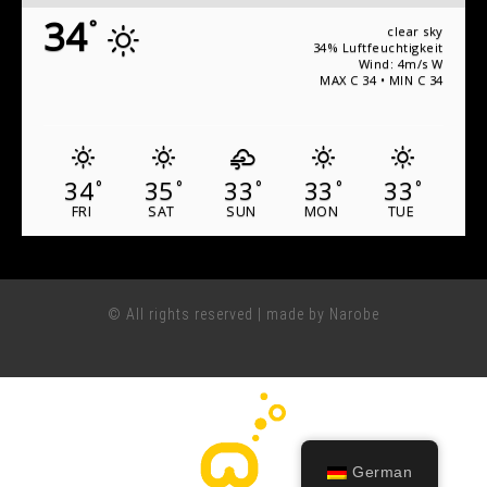
34
°
clear sky
34% Luftfeuchtigkeit
Wind: 4m/s W
MAX C 34 • MIN C 34
34
35
33
33
33
°
°
°
°
°
FRI
SAT
SUN
MON
TUE
© All rights reserved | made by Narobe
German