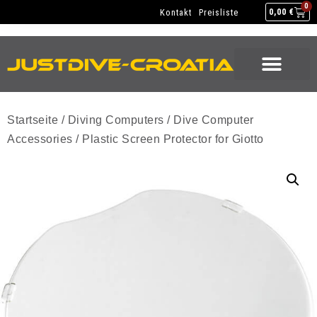
NEW GEAR
USED GEAR
BACK HOME
0
Kontakt
Preisliste
0,00
€
NEW GEAR
USED GEAR
BACK HOME
Startseite
/
Diving Computers
/
Dive Computer
Accessories
/ Plastic Screen Protector for Giotto