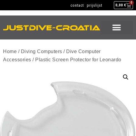
NEW GEAR
USED GEAR
BACK HOME
0
contact
prijslijst
0,00
€
NEW GEAR
USED GEAR
BACK HOME
Home
/
Diving Computers
/
Dive Computer
Accessories
/ Plastic Screen Protector for Leonardo