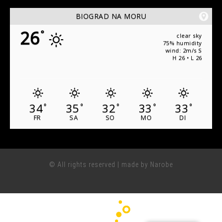
BIOGRAD NA MORU
26
°
clear sky
75% humidity
wind: 2m/s S
H 26 • L 26
34
35
32
33
33
°
°
°
°
°
FR
SA
SO
MO
DI
© All rights reserved | made by Narobe