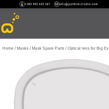
+385 992 635 547
info@justdive-croatia.com
Home
/
Masks
/
Mask Spare Parts
/ Optical lens for Big 