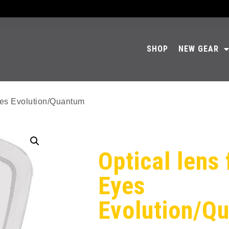
SHOP
NEW GEAR
Eyes Evolution/Quantum
Optical lens 
Eyes
Evolution/Q