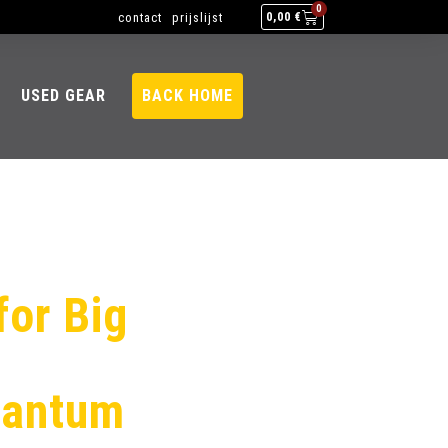
0
contact
prijslijst
0,00
€
USED GEAR
BACK HOME
for Big
uantum