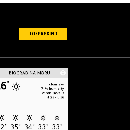
TOEPASSING
BIOGRAD NA MORU
26
°
clear sky
71% humidity
wind: 2m/s O
H 26 • L 26
32
35
34
33
33
°
°
°
°
°