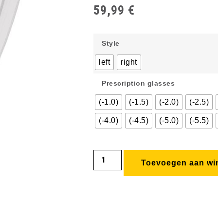
59,99
€
Style
left
right
Prescription glasses
(-1.0)
(-1.5)
(-2.0)
(-2.5)
(-4.0)
(-4.5)
(-5.0)
(-5.5)
Toevoegen aan wi