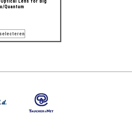
 Optical Lens for Big
vo/Quantum
 selecteren