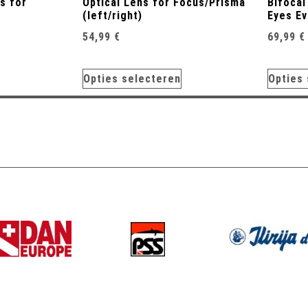
s for
Optical Lens for Focus/Prisma
Bifocal
(left/right)
Eyes E
54,99
€
69,99
€
Opties selecteren
Opties