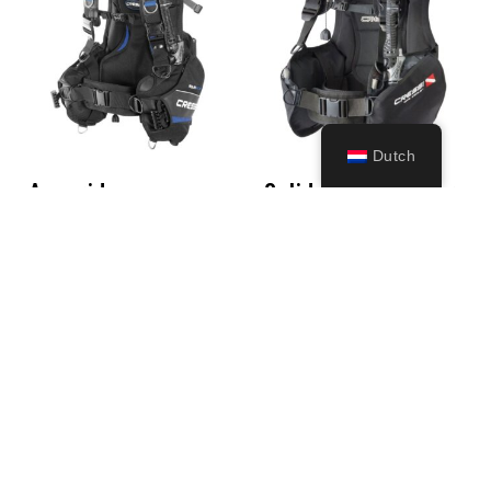
Dutch
Aquaride
Solid – Dive Center
(black/blue)
Ed.
499,99
€
349,99
€
Opties
Opties
selecteren
selecteren