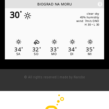
BIOGRAD NA MORU
30
°
clear sky
45% humidity
wind: 7m/s ONO
H 30 • L 30
34
32
33
34
35
°
°
°
°
°
SA
SO
MO
DI
MI
© All rights reserved | made by Narobe