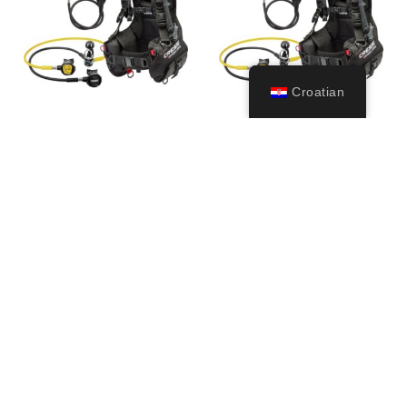
Croatian
Start Pro Scuba
Start Scuba Set
Set
749,99
€
869,99
€
Odaberi opcije
Odaberi opcije