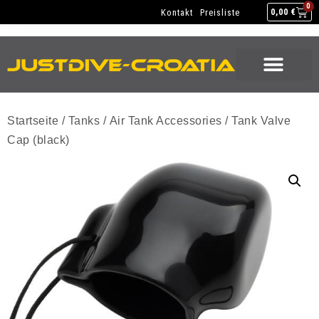
NEW GEAR
USED GEAR
BACK HOME
0
Kontakt
Preisliste
0,00
€
NEW GEAR
USED GEAR
BACK HOME
Startseite
/
Tanks
/
Air Tank Accessories
/ Tank Valve
Cap (black)