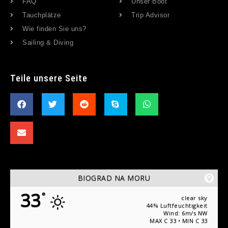
FAQ
Unser Boot
Tauchplätze
Trip Advisor
Wie finden Sie uns?
Sailing & Diving
Teile unsere Seite
BIOGRAD NA MORU
33
°
clear sky
44% Luftfeuchtigkeit
Wind: 6m/s NW
MAX C 33 • MIN C 33