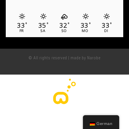
33
35
32
33
33
°
°
°
°
°
FR
SA
SO
MO
DI
© All rights reserved | made by Narobe
German