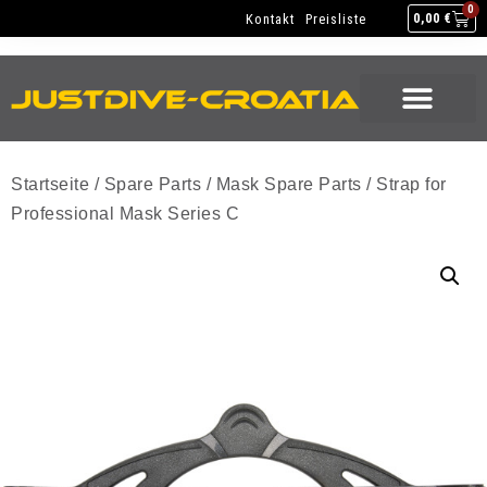
NEW GEAR
USED GEAR
BACK HOME
0
Kontakt
Preisliste
0,00
€
NEW GEAR
USED GEAR
BACK HOME
Startseite
/
Spare Parts
/
Mask Spare Parts
/ Strap for
Professional Mask Series C