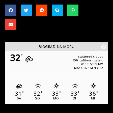
BIOGRAD NA MORU
32
°
scattered clouds
45% Luftfeuchtigkeit
Wind: 5m/s NW
MAX C 32 • MIN C 32
31
32
33
33
36
°
°
°
°
°
SA
SO
MO
DI
MI