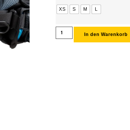
XS
S
M
L
In den Warenkorb