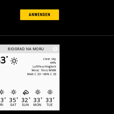
ANWENDEN
BIOGRAD NA MORU
33
°
clear sky
44%
Luftfeuchtigkeit
Wind: 7m/s WNW
MAX C 33 • MIN C 33
33
35
32
33
33
°
°
°
°
°
FRI
SAT
SUN
MON
TUE