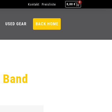
0
Kontakt
Preisliste
0,00
€
USED GEAR
BACK HOME
t Band