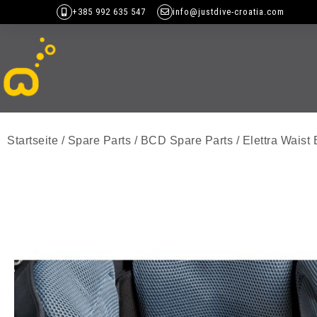
+385 992 635 547
info@justdive-croatia.com
Startseite
/
Spare Parts
/
BCD Spare Parts
/ Elettra Waist