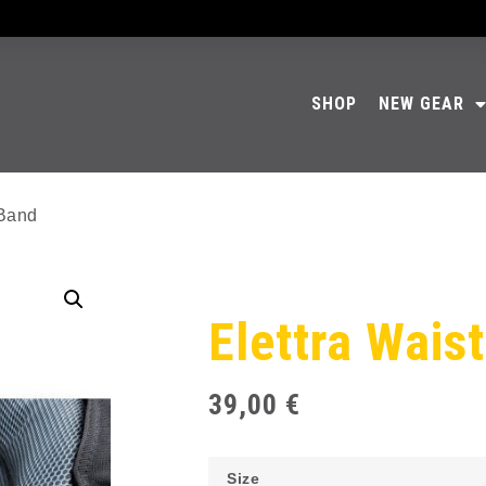
SHOP
NEW GEAR
 Band
Elettra Wais
39,00
€
Size