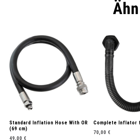
Ähn
Standard Inflation Hose With OR
Complete Inflator 
(69 cm)
70,00
€
49,00
€